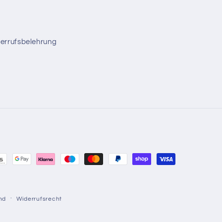
errufsbelehrung
smethoden
nd
Widerrufsrecht